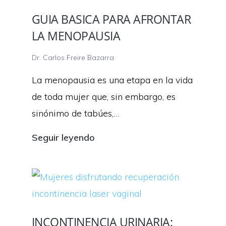
con
GUIA BASICA PARA AFRONTAR
tratamientos
LA MENOPAUSIA
regenerativos:
PRGF
Dr. Carlos Freire Bazarra
Cellular
La menopausia es una etapa en la vida
Matrix
de toda mujer que, sin embargo, es
sinónimo de tabúes,…
GUIA
Seguir leyendo
BASICA
PARA
AFRONTAR
LA
INCONTINENCIA URINARIA:
MENOPAUSIA