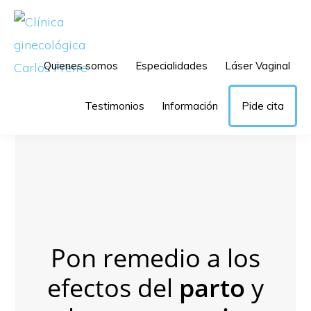
Saltar
Saltar
a
al
la
contenido
Quienes somos
Especialidades
Láser Vaginal
navegación
principal
CLÍNICA
Láser
GINECOLÓGICA
principal
Testimonios
Información
Pide cita
CARLOS
ginecológico,
FREIRE
ginecología
y
obstetricia
Pon remedio a los
efectos del
parto
y