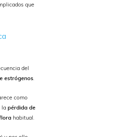
omplicados que
ca
cuencia del
de estrógenos
.
parece como
n la
pérdida de
flora
habitual.
a) y por ello