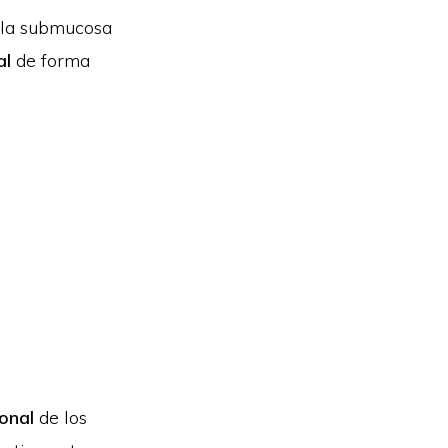
y la submucosa
al
de forma
ional
de los