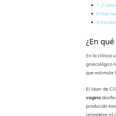
7
¿Cuánto
8
Han hab
9
Estudio
¿En qué 
En la clínica 
ginecológico 
que estimula l
El láser de CO
vagina
dosific
producido est
remodelar el 