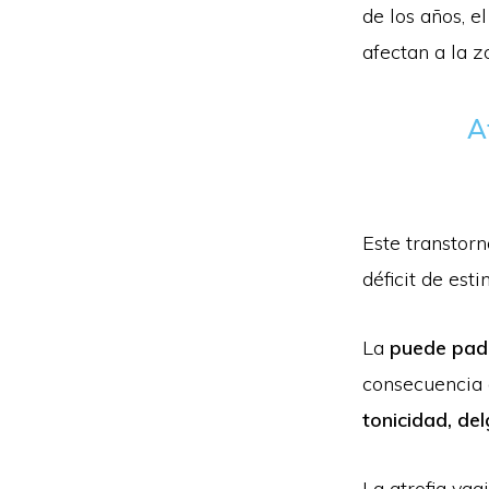
de los años, e
afectan a la z
A
Este transtorn
déficit de est
La
puede pade
consecuencia 
tonicidad, de
La atrofia va