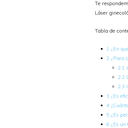
Te respondemo
Láser ginecol
Tabla de cont
1
¿En qué
2
¿Para q
2.1
A
2.2
L
2.3
I
3
¿Es efic
4
¿Cuánta
5
¿Es pel
6
¿Es un 