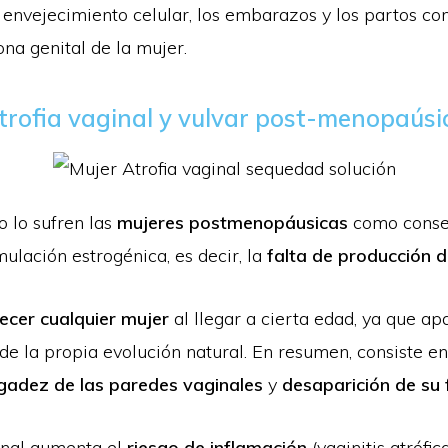
l envejecimiento celular, los embarazos y los partos c
ona genital de la mujer.
trofia vaginal y vulvar post-menopaúsi
o lo sufren las
mujeres postmenopáusicas
como conse
imulación estrogénica, es decir, la
falta de producción 
cer cualquier mujer
al llegar a cierta edad, ya que a
de la propia evolución natural. En resumen, consiste e
lgadez de las paredes vaginales
y
desaparición de su 
ginal aumenta el
riesgo de inflamación
(vaginitis atrófic