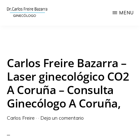
Saltar
MENU
al
contenido
CLÍNICA
Láser
GINECOLÓGICA
principal
CARLOS
ginecológico,
FREIRE
ginecología
Carlos Freire Bazarra –
y
obstetricia
Laser ginecológico CO2
A Coruña – Consulta
Ginecólogo A Coruña,
Carlos Freire
·
·
Deja un comentario