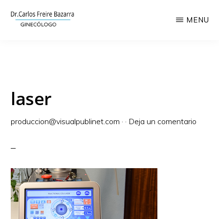
Saltar
MENU
al
contenido
CLÍNICA
Láser
GINECOLÓGICA
principal
CARLOS
ginecológico,
FREIRE
ginecología
laser
y
obstetricia
produccion@visualpublinet.com
·
·
Deja un comentario