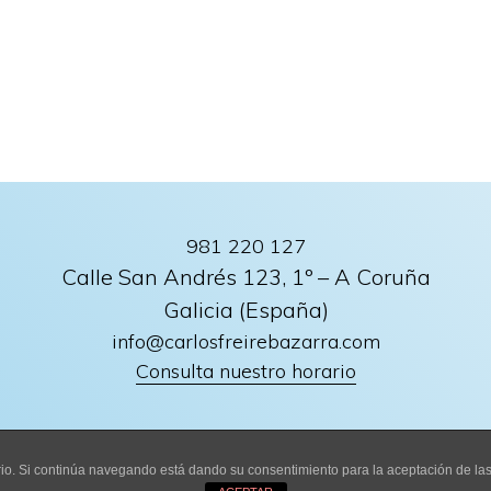
981 220 127
Calle San Andrés 123, 1º – A Coruña
Galicia (España)
info@carlosfreirebazarra.com
Consulta nuestro horario
uario. Si continúa navegando está dando su consentimiento para la aceptación de l