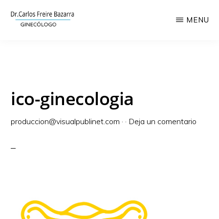
Saltar
MENU
al
contenido
CLÍNICA
Láser
GINECOLÓGICA
principal
CARLOS
ginecológico,
FREIRE
ginecología
ico-ginecologia
y
obstetricia
produccion@visualpublinet.com
·
·
Deja un comentario