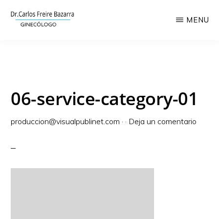
Saltar
MENU
al
contenido
CLÍNICA
Láser
GINECOLÓGICA
principal
CARLOS
ginecológico,
FREIRE
ginecología
06-service-category-01
y
obstetricia
produccion@visualpublinet.com
·
·
Deja un comentario