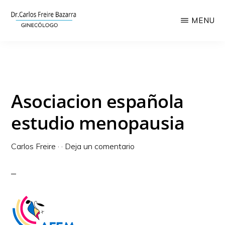
Saltar
MENU
al
contenido
CLÍNICA
Láser
GINECOLÓGICA
principal
CARLOS
ginecológico,
FREIRE
ginecología
Asociacion española
y
obstetricia
estudio menopausia
Carlos Freire
·
·
Deja un comentario